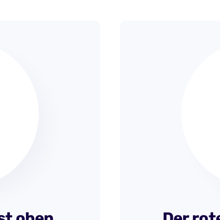
ist oben
Der rot