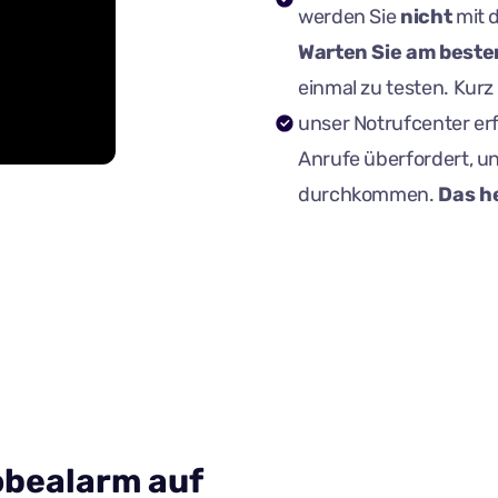
werden Sie
nicht
mit 
Warten Sie am beste
einmal zu testen. Kur
unser Notrufcenter e
Anrufe überfordert, un
durchkommen.
Das he
obealarm auf