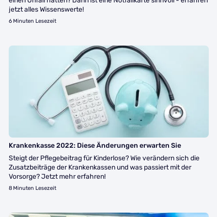
einen Unfall hatten? Dann ist eine Notfallkarte sinnvoll - erfahren
jetzt alles Wissenswerte!
6
Minuten Lesezeit
Finanzen
Krankenkasse 2022: Diese Änderungen erwarten Sie
Steigt der Pflegebeitrag für Kinderlose? Wie verändern sich die
Zusatzbeiträge der Krankenkassen und was passiert mit der
Vorsorge? Jetzt mehr erfahren!
8
Minuten Lesezeit