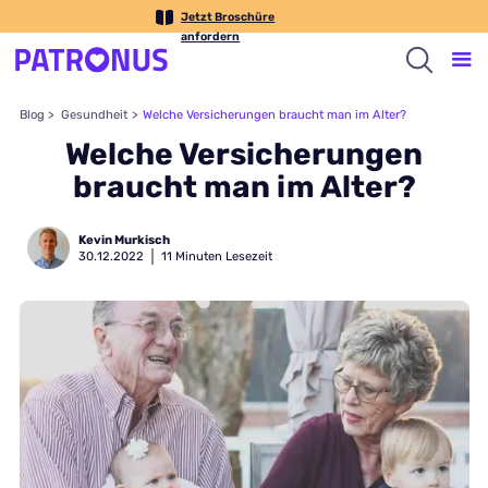
Jetzt Broschüre
anfordern
Blog >
Gesundheit
>
Welche Versicherungen braucht man im Alter?
Welche Versicherungen
braucht man im Alter?
Kevin Murkisch
30
.
12
.
2022
11
Minuten Lesezeit